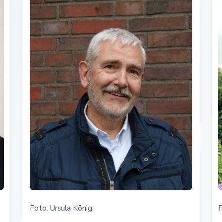
Foto: Ursula König
F