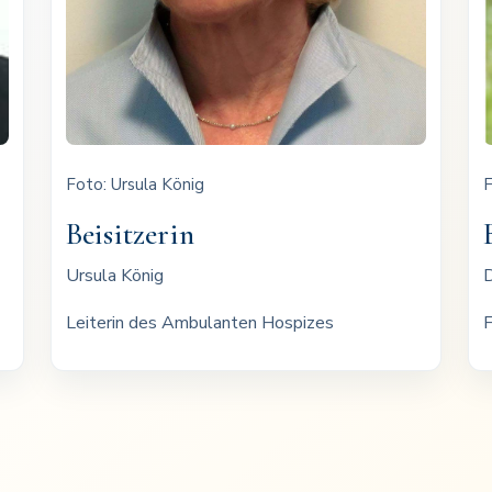
Foto: Ursula König
F
Beisitzerin
Ursula König
D
Leiterin des Ambulanten Hospizes
F